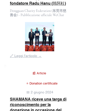
fondatore Radu Hanu (韩阿杜)
Dongguan Charity Federation (东莞市慈
善会) - Pubblicazione ufficiale WeChat
Fuori
🔗 Leggi l'articolo →
dalla
galleria
📰 Article
⭐ Donation certificate
📅 2 giugno 2024
SHAMANA riceve una targa di
riconoscimento per la
donazione in occasione del