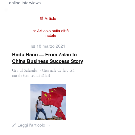
online interviews
📰 Article
⭐ Articolo sulla città
natale
📅 18 marzo 2021
Radu Hanu — From Zalau to
China Business Success Story
Graiul Salajului - Giornale della città
natale (contea di Sălaj)
Fuori
🔗 Leggi l'articolo →
dalla
galleria