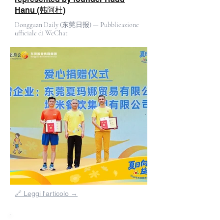
Hanu (韩阿杜)
Dongguan Daily (东莞日报) — Pubblicazione
ufficiale di WeChat
Fuori
dalla
🔗 Leggi l'articolo →
galleria