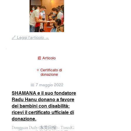
Fuori
🔗 Leggi l'articolo →
dalla
galleria
📰 Articolo
⭐ Certificato di
donazione
📅 7 maggio 2022
SHAMANA e il suo fondatore
Radu Hanu donano a favore
dei bambini con disabilità:
ricevi il certificato ufficiale di
donazione.
Dongguan Daily (东莞日报) - TimedG