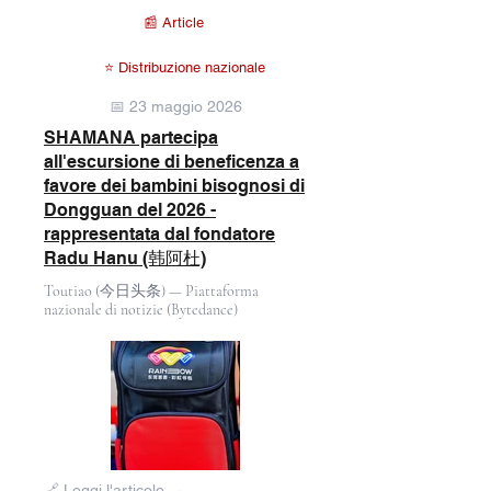
📰 Article
⭐ Distribuzione nazionale
📅 23 maggio 2026
SHAMANA partecipa
all'escursione di beneficenza a
favore dei bambini bisognosi di
Dongguan del 2026 -
rappresentata dal fondatore
Radu Hanu (韩阿杜)
Toutiao (今日头条) — Piattaforma
nazionale di notizie (Bytedance)
Fuori
🔗 Leggi l'articolo →
dalla