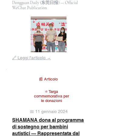
Dongguan Daily (东莞日报) — Official
WeChat Publication
Fuori
🔗 Leggi l'articolo →
dalla
galleria
📰 Articolo
⭐ Targa
commemorativa per
le donazioni
📅 11 gennaio 2024
SHAMANA dona al programma
di sostegno per bambini
autistici — Rappresentata dal