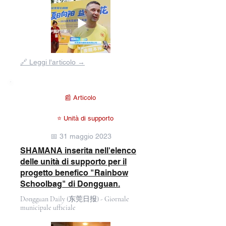
Fuori
🔗 Leggi l'articolo →
dalla
galleria
📰 Articolo
⭐ Unità di supporto
📅 31 maggio 2023
SHAMANA inserita nell'elenco
delle unità di supporto per il
progetto benefico "Rainbow
Schoolbag" di Dongguan.
Dongguan Daily (东莞日报) - Giornale
municipale ufficiale