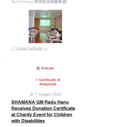
Media Group (东莞报业传媒集团)
Fuori
🔗 Leggi l'articolo →
dalla
galleria
📰 Articolo
⭐ Certificato di
donazione
📅 7 maggio 2022
SHAMANA GM Radu Hanu
Receives Donation Certificate
at Charity Event for Children
with Disabilities