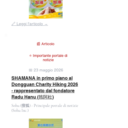
Fuori
🔗 Leggi l'articolo →
dalla
galleria
📰 Articolo
⭐ Importante portale di
notizie
📅 23 maggio 2026
SHAMANA in primo piano al
Dongguan Charity Hiking 2026
- rappresentato dal fondatore
Radu Hanu (韩阿杜)
Sohu (搜狐) - Principale portale di notizie
(Sohu Inc.)