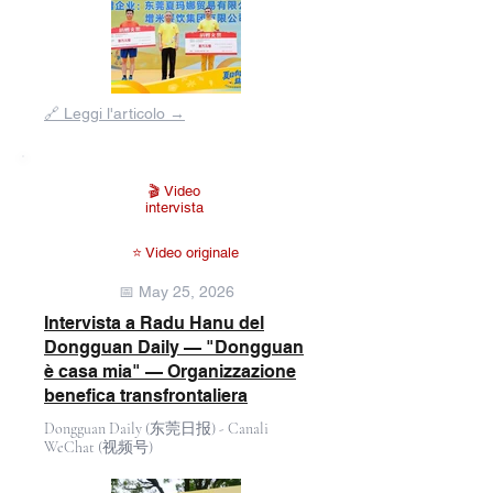
Fuori
🔗 Leggi l'articolo →
dalla
galleria
🎬 Video
intervista
⭐ Video originale
📅 May 25, 2026
Intervista a Radu Hanu del
Dongguan Daily — "Dongguan
è casa mia" — Organizzazione
benefica transfrontaliera
Dongguan Daily (东莞日报) - Canali
WeChat (视频号)