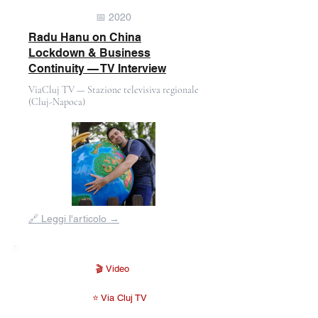
📅 2020
Radu Hanu on China
Lockdown & Business
Continuity — TV Interview
ViaCluj TV — Stazione televisiva regionale
(Cluj-Napoca)
Fuori
🔗 Leggi l'articolo →
dalla
galleria
🎬 Video
⭐ Via Cluj TV