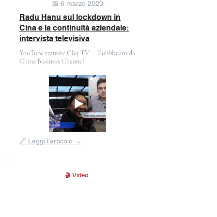
📅 6 marzo 2020
Radu Hanu sul lockdown in
Cina e la continuità aziendale:
intervista televisiva
YouTube tramite Cluj TV — Pubblicato da
China Business Channel
Fuori
🔗 Leggi l'articolo →
dalla
galleria
🎬 Video
⭐ Interview
📅 2025