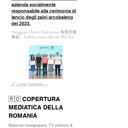
azienda socialmente
responsabile alla cerimonia di
lancio degli zaini arcobaleno
del 2023.
Dongguan Charity Federation (东莞市慈
善会) - Pubblicazione ufficiale WeChat
Fuori
🔗 Leggi l'articolo →
dalla
galleria
🇷🇴 COPERTURA
MEDIATICA DELLA
ROMANIA
National newspapers, TV stations &