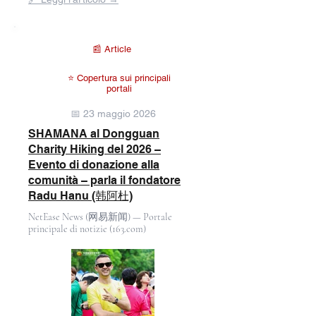
galleria
📰 Article
⭐ Copertura sui principali
portali
📅 23 maggio 2026
SHAMANA al Dongguan
Charity Hiking del 2026 –
Evento di donazione alla
comunità – parla il fondatore
Radu Hanu (韩阿杜)
NetEase News (网易新闻) — Portale
principale di notizie (163.com)