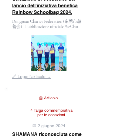
lancio dell'iniziativa benefica
Rainbow Schoolbag 2024.
Dongguan Charity Federation (东莞市慈
善会) - Pubblicazione ufficiale WeChat
Fuori
🔗 Leggi l'articolo →
dalla
galleria
📰 Articolo
⭐ Targa commemorativa
per le donazioni
📅 2 giugno 2024
SHAMANA riconosciuta come