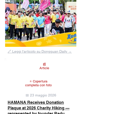
Fuori
dalla
🔗 Leggi l'articolo su Dongguan Daily →
galleria
📰
Article
⭐ Copertura
completa con foto
📅 23 maggio 2026
HAMANA Receives Donation
Plaque at 2026 Charity Hiking —
represented by founder Radu