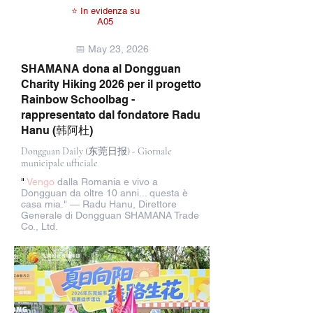
⭐ In evidenza su
A05
📅 May 23, 2026
SHAMANA dona al Dongguan
Charity Hiking 2026 per il progetto
Rainbow Schoolbag -
rappresentato dal fondatore Radu
Hanu (韩阿杜)
Dongguan Daily (东莞日报) - Giornale
municipale ufficiale
"
Vengo
dalla Romania e vivo a
Dongguan da oltre 10 anni... questa è
casa mia." — Radu Hanu, Direttore
Generale di Dongguan SHAMANA Trade
Co., Ltd.