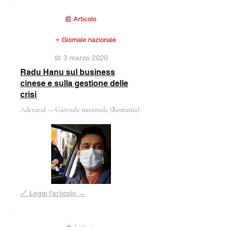
📰 Articolo
⭐ Giornale nazionale
📅 3 marzo 2020
Radu Hanu sul business
cinese e sulla gestione delle
crisi
Adevarul — Giornale nazionale (Romania)
Fuori
🔗 Leggi l'articolo →
dalla
galleria