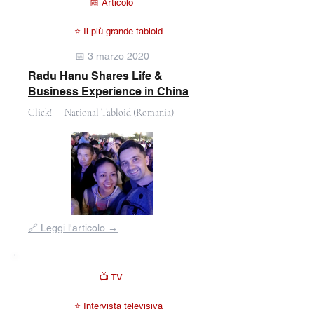
📰 Articolo
⭐ Il più grande tabloid
📅 3 marzo 2020
Radu Hanu Shares Life &
Business Experience in China
Click! — National Tabloid (Romania)
Fuori
🔗 Leggi l'articolo →
dalla
galleria
📺 TV
⭐ Intervista televisiva