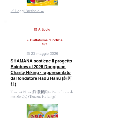
Fuori
🔗 Leggi l'articolo →
dalla
galleria
📰 Articolo
⭐ Piattaforma di notizie
QQ
📅 23 maggio 2026
SHAMANA sostiene il progetto
Rainbow al 2026 Dongguan
Charity Hiking - rappresentato
dal fondatore Radu Hanu (韩阿
杜)
Tencent News (腾讯新闻) - Piattaforma di
notizie QQ (Tencent Holdings)